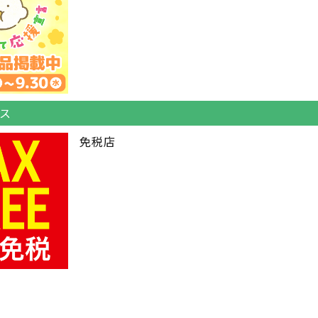
ス
免税店