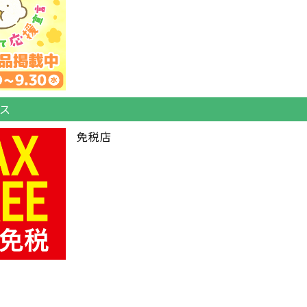
ス
免税店