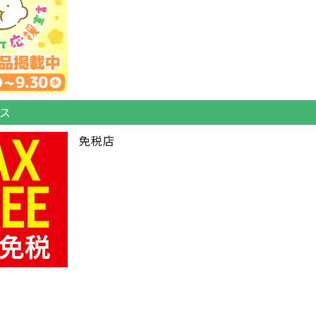
ス
免税店