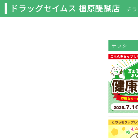
ドラッグセイムス 橿原醍醐店
チラ
チラシ