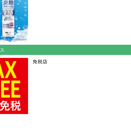
ス
免税店