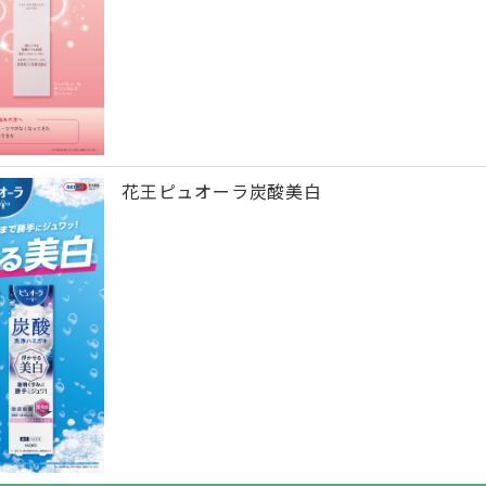
花王ピュオーラ炭酸美白