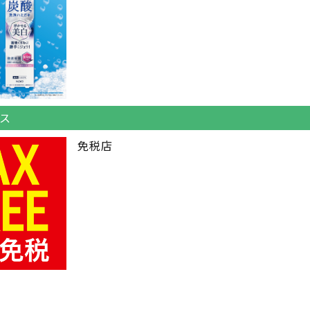
ス
免税店