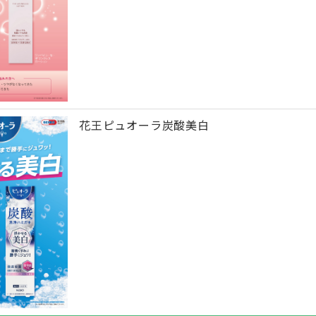
花王ピュオーラ炭酸美白