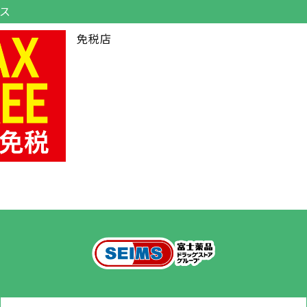
ス
免税店