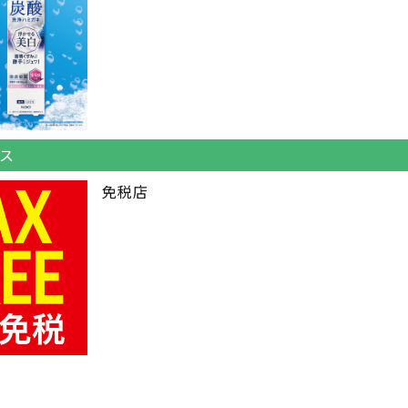
ス
免税店