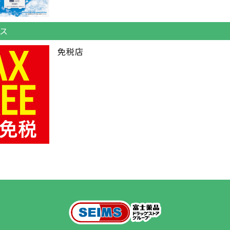
ス
免税店