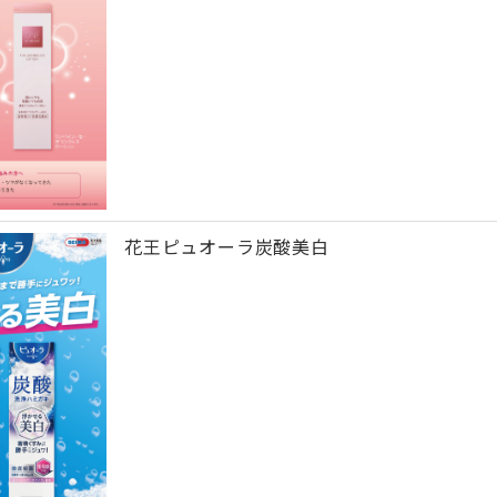
花王ピュオーラ炭酸美白