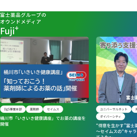
富士薬品グループの
オウンドメディア
+
Fuji
DgS事業本部
薬剤師
セイムス
ユニバーサルネット
ダイバーシティ
桶川市「いきいき健康講座」でお薬の講座を
開催
“得意を生かす”富士
～セイムスの“キャラ