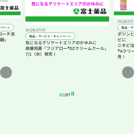
2026.07.
ンペーン
製品・サ
2026.07.01
ローチ浣
ポツンと
製品・サービス・キャンペーン
腸」
ビに
気になるデリケートエリアのかゆみに
ニキビ治
皮膚用薬「フジアロー®DZクリームクール」
®Aクリ
7/1（水）発売！
売！
02
/
07