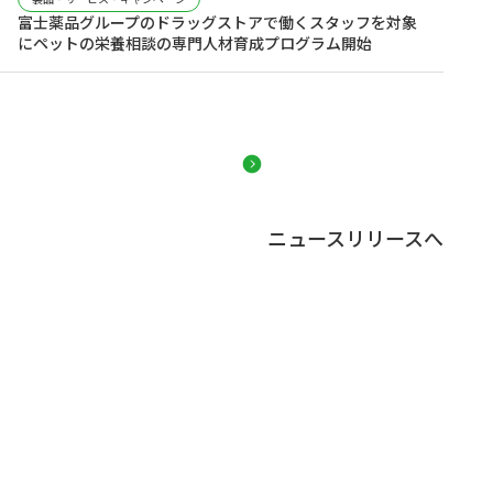
富士薬品グループのドラッグストアで働くスタッフを対象
にペットの栄養相談の専門人材育成プログラム開始
ニュースリリースへ
富士薬品グループについて
who we are
私たちは
人生100年時代を生きる
すべてのひとの生活に寄り添い、
“元気”な毎日を支え続ける