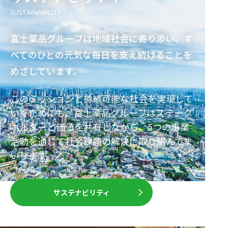
sustainability
富士薬品グループは地域社会に寄り添い、す
べてのひとの元気な毎日を支え続けることを
めざしています。
このミッションと持続可能な社会を実現して
いくためにも、富士薬品グループはステーク
ホルダーと価値を共有しながら、5つの事業
活動を通じて社会課題の解決に取り組んでま
いります。
サステナビリティ