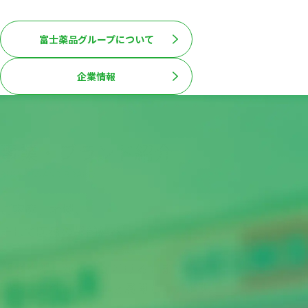
「複合型医薬品企業」です。
富士薬品グループについて
企業情報
事業・ブランド紹介
business and brand
ご家庭、地域、
そして医療の最前線へ。
「つくる」から「とどける」まで、
製販一貫体制の事業を展開しています。