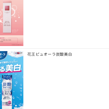
花王ピュオーラ炭酸美白